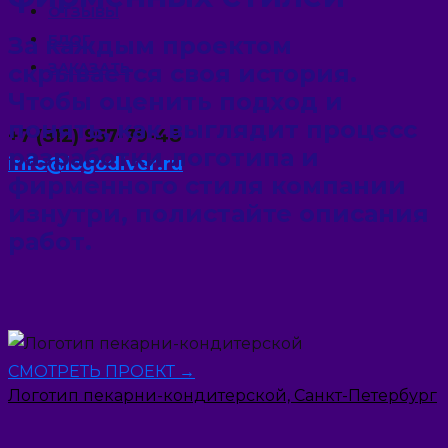
ОТЗЫВЫ
За каждым проектом
БЛОГ
скрывается своя история.
ЗАКАЗАТЬ
Чтобы оценить подход и
понять, как выглядит процесс
+7 (812) 957-79-48
разработки логотипа и
info@logodiver.ru
фирменного стиля компании
изнутри, полистайте описания
работ.
СМОТРЕТЬ ПРОЕКТ →
Логотип пекарни-кондитерской, Санкт-Петербург