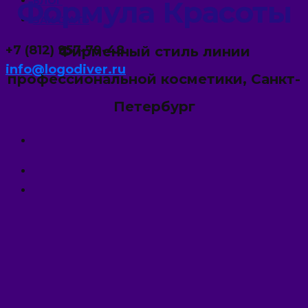
Формула Красоты
БЛОГ
ЗАКАЗАТЬ
+7 (812) 957-79-48
Фирменный стиль линии
info@logodiver.ru
профессиональной косметики, Санкт-
Петербург