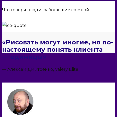
БЛОГ
ЗАКАЗАТЬ
Что говорят люди, работавшие со мной.
+7 (812) 957-79-48
info@logodiver.ru
«Рисовать могут многие, но по-
настоящему понять клиента
— единицы»
— Алексей Дмитренко, Valery Elite