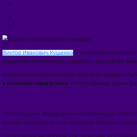
Виктор Иванович Кущенко
— пластический хирург,
отделение пластической хирургии российско-фин
Известность Кущенко давно вышла за пределы Пете
в пластике лица и тела
. И этому бренду нужно б
При создании образа врача-«суперзвезды» хотелось
личных качествах его как человека. Коллеги говоря
Подходящей метафорой для передачи этой емкой ха