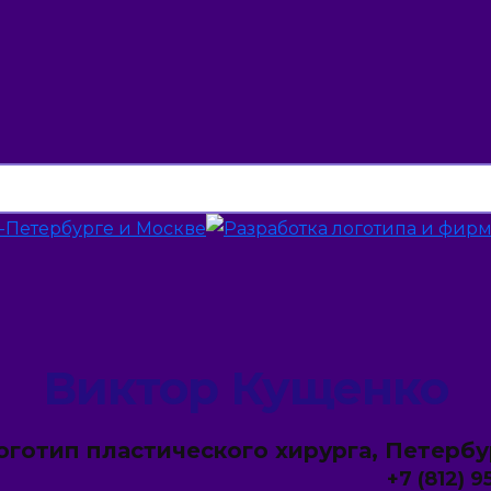
Виктор Кущенко
оготип пластического хирурга, Петербу
+7 (812) 