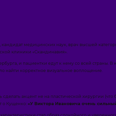
 кандидат медицинских наук, врач высшей категории
ской клиники «Скандинавия».
рбурга, и пациентки едут к нему со всей страны. В
ыло найти корректное визуальное воплощение.
 сделать акцент не на пластической хирургии (что б
т о Кущенко:
«У Виктора Ивановича очень сильный
рактеристики стал образ спокойного и уверенного 