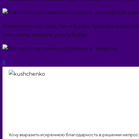
Симметрия как льва, так и буквы, придает знаку с
скальпель хирурга, угол в букве.
6
Хочу выразить искреннюю благодарность в решении непрост