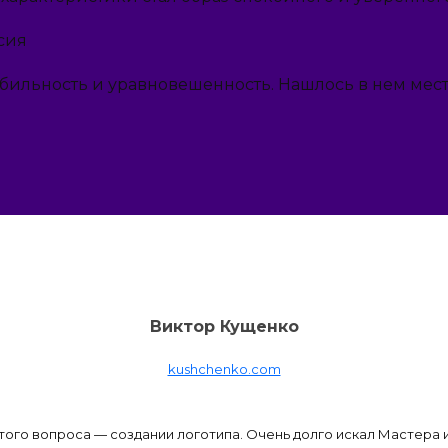
табильность и уравновешенность. Нашлось в нем мест
Виктор Кущенко
kushchenko.com
ого вопроса — создании логотипа. Очень долго искал Мастера и