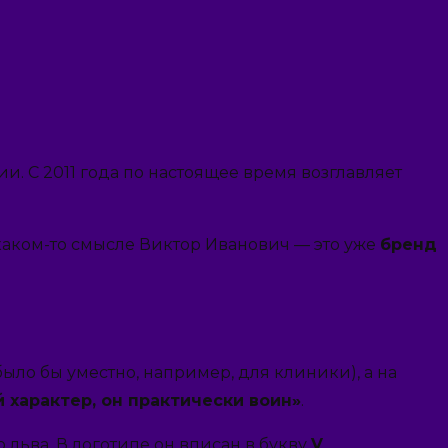
. С 2011 года по настоящее время возглавляет
 каком-то смысле Виктор Иванович — это уже
бренд
ыло бы уместно, например, для клиники), а на
 характер, он практически воин»
.
льва. В логотипе он вписан в букву
V
.