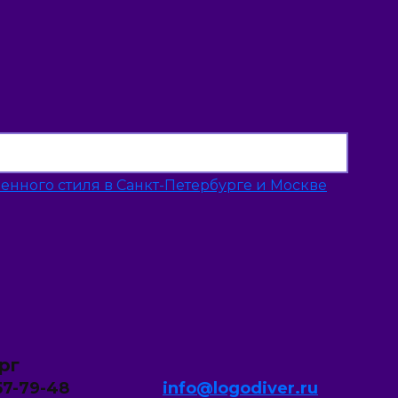
рг
957-79-48
info@logodiver.ru