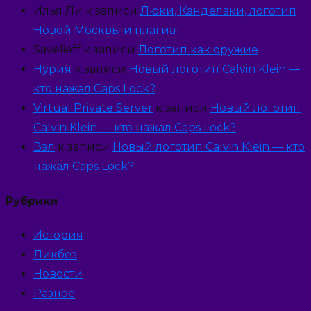
Илья Ли
к записи
Люки, Канделаки, логотип
Новой Москвы и плагиат
Savelieff
к записи
Логотип как оружие
Нурия
к записи
Новый логотип Calvin Klein —
кто нажал Caps Lock?
Virtual Private Server
к записи
Новый логотип
Calvin Klein — кто нажал Caps Lock?
Вэл
к записи
Новый логотип Calvin Klein — кто
нажал Caps Lock?
Рубрики
История
Ликбез
Новости
Разное