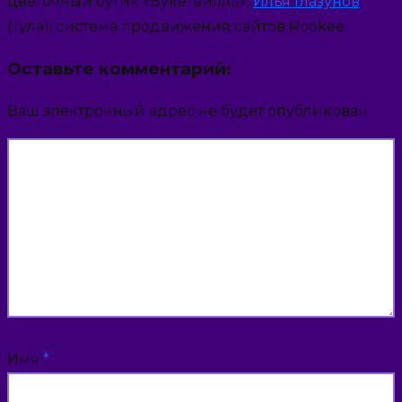
цветочный бутик «Букетвилль»;
Илья Глазунов
(Тула): система продвижения сайтов Rookee
Оставьте комментарий:
Ваш электронный адрес не будет опубликован.
Имя
*