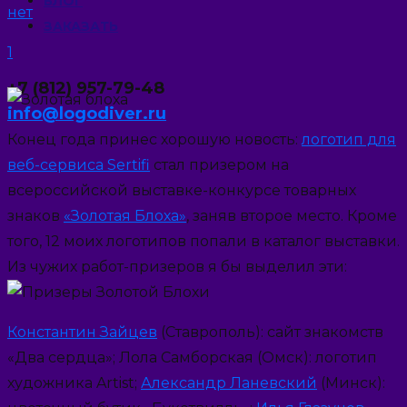
БЛОГ
нет
ЗАКАЗАТЬ
1
+7 (812) 957-79-48
info@logodiver.ru
Конец года принес хорошую новость:
логотип для
веб-сервиса Sertifi
стал призером на
всероссийской выставке-конкурсе товарных
знаков
«Золотая Блоха»
, заняв второе место. Кроме
того, 12 моих логотипов попали в каталог выставки.
Из чужих работ-призеров я бы выделил эти:
Константин Зайцев
(Ставрополь): сайт знакомств
«Два сердца»; Лола Самборская (Омск): логотип
художника Artist;
Александр Ланевский
(Минск):